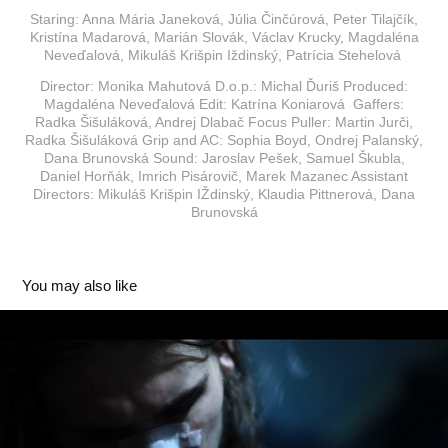
Staring: Anna Mária Janeková, Júlia Činčúrová, Peter Tilajčík,
Kristína Madarová, Marián Slovák, Václav Krucky, Magdaléna
Neveďalová, Mikuláš Krišpin Iždinský, Patrícia Stehelová
Director: Monika Mahutová D.o.p.: Michal Ďuriš Produced:
Magdaléna Neveďalová Edit: Katrína Koniarová Gaffers:
Radka Šišuláková, Andrej Dlabač Focus Puller: Martin Jurči,
Radka Šišuláková Grip and AC: Sophia Boyd, Ondrej Palanský,
Dana Brunovská Sound: Jaroslav Pešek, Samuel Škubla,
Daniel Horňák, Imrich Pisárovič, Marek Mazanec Assistant
Directors: Mikuláš Krišpin IŽdinský, Klaudia Pittnerová, Dana
Brunovská
You may also like
Heavy and Thrash
2025